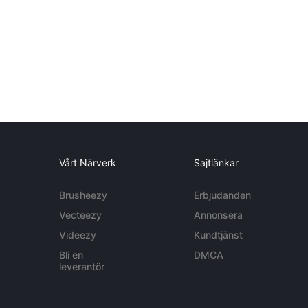
Vårt Närverk
Sajtlänkar
Brusheezy
Erbjudanden
Vecteezy
Annonsera
Videezy
Kundtjänst
Bli en
DMCA
leverantör