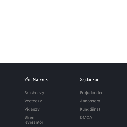
Vårt Närverk
Sajtlänkar
Brusheezy
Erbjudanden
Vecteezy
Annonsera
Videezy
Kundtjänst
Bli en
DMCA
leverantör