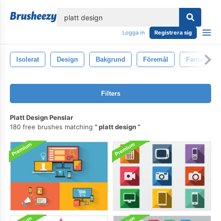
lose
Logga in
Registrera sig
Isolerat
Design
Bakgrund
Föremål
Fantasi
Filters
Platt Design Penslar
180 free brushes matching
platt design