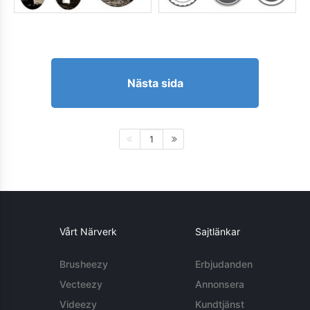
Nästa sida
1
Vårt Närverk
Sajtlänkar
Brusheezy
Erbjudanden
Vecteezy
Annonsera
Videezy
Kundtjänst