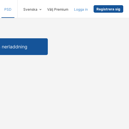
Registrera sig
PSD
Svenska
Välj Premium
Logga in
s nerladdning