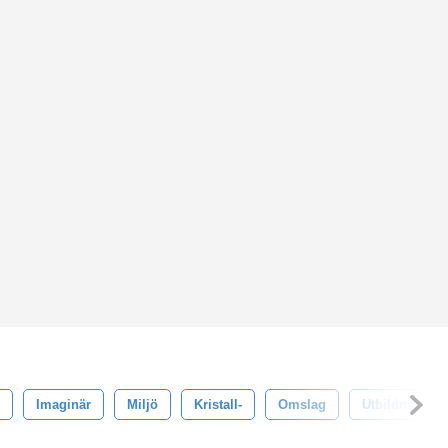
Imaginär
Miljö
Kristall-
Omslag
Utbildning