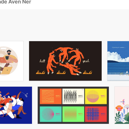
ade Även Ner