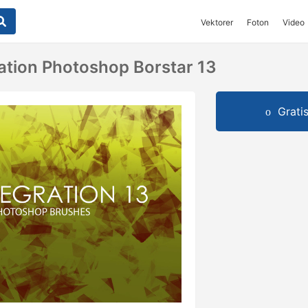
Vektorer
Foton
Video
ration Photoshop Borstar 13
Grati