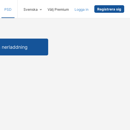
Registrera sig
PSD
Svenska
Välj Premium
Logga in
s nerladdning