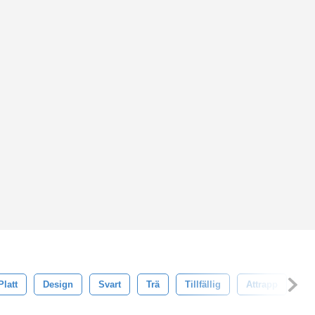
Platt
Design
Svart
Trä
Tillfällig
Attrapp
Ma