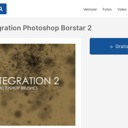
Vektorer
Foton
Video
egration Photoshop Borstar 2
Grati