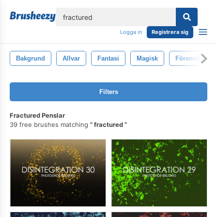
lose
Logga in
Registrera sig
Bakgrund
Allvar
Fantasi
Magisk
Föremål
Filters
Fractured Penslar
39 free brushes matching
fractured