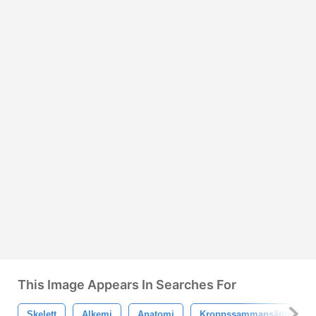
This Image Appears In Searches For
Skelett
Alkemi
Anatomi
Kroppssammansättning