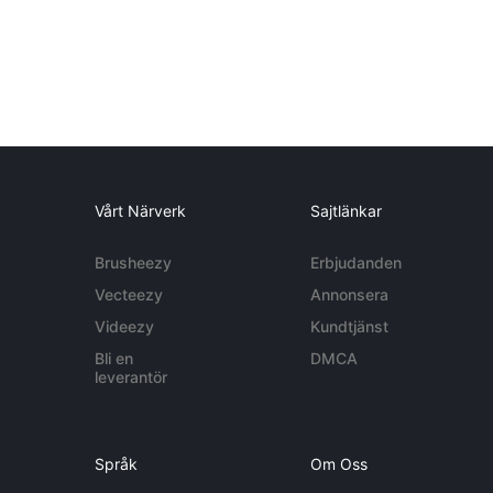
Vårt Närverk
Sajtlänkar
Brusheezy
Erbjudanden
Vecteezy
Annonsera
Videezy
Kundtjänst
Bli en
DMCA
leverantör
Språk
Om Oss