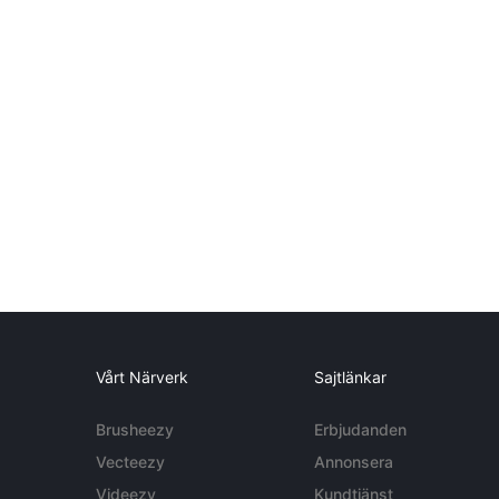
Vårt Närverk
Sajtlänkar
Brusheezy
Erbjudanden
Vecteezy
Annonsera
Videezy
Kundtjänst