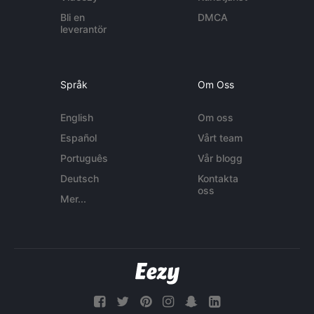
Bli en
DMCA
leverantör
Språk
Om Oss
English
Om oss
Español
Vårt team
Português
Vår blogg
Deutsch
Kontakta
oss
Mer...