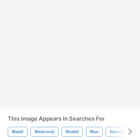
This Image Appears In Searches For
Metall
Medicinsk
Modell
Mun
Naturlig
F