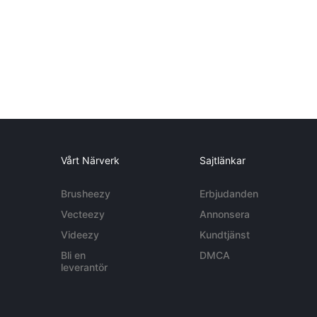
Vårt Närverk
Sajtlänkar
Brusheezy
Erbjudanden
Vecteezy
Annonsera
Videezy
Kundtjänst
Bli en
DMCA
leverantör