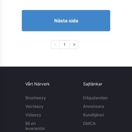
Nästa sida
1
Vårt Närverk
Sajtlänkar
Brusheezy
Erbjudanden
Vecteezy
Annonsera
Videezy
Kundtjänst
Bli en
DMCA
leverantör