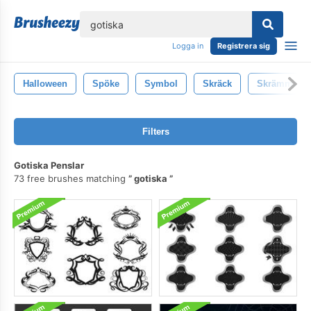
lose
Logga in
Registrera sig
Halloween
Spöke
Symbol
Skräck
Skrämmand
Filters
Gotiska Penslar
73 free brushes matching
gotiska