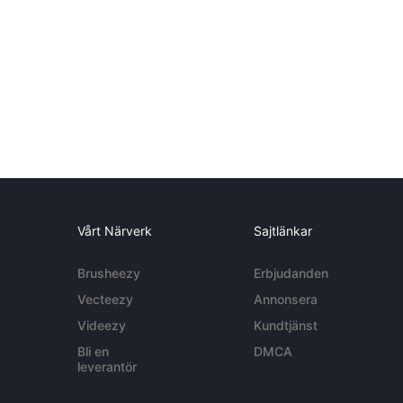
Vårt Närverk
Sajtlänkar
Brusheezy
Erbjudanden
Vecteezy
Annonsera
Videezy
Kundtjänst
Bli en
DMCA
leverantör