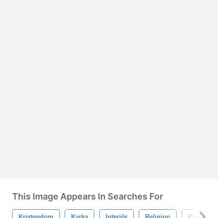
This Image Appears In Searches For
Kristendom
Kyrka
Interiör
Religion
Kristen