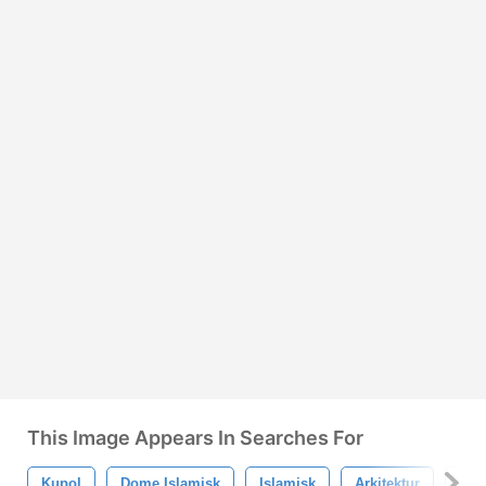
This Image Appears In Searches For
Kupol
Dome Islamisk
Islamisk
Arkitektur
Isl