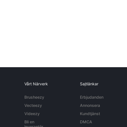
Vårt Närverk
Sajtlänkar
Brusheezy
Erbjudanden
Vecteezy
Annonsera
Videezy
Kundtjänst
Bli en
DMCA
leverantör