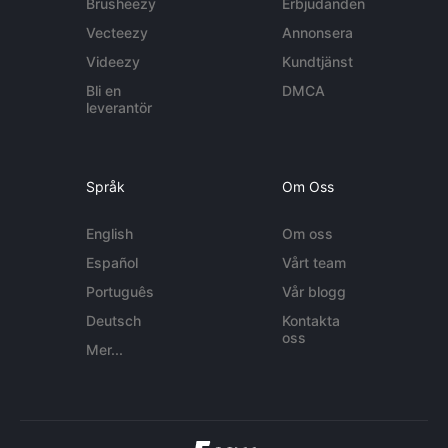
Brusheezy
Erbjudanden
Vecteezy
Annonsera
Videezy
Kundtjänst
Bli en
DMCA
leverantör
Språk
Om Oss
English
Om oss
Español
Vårt team
Português
Vår blogg
Deutsch
Kontakta
oss
Mer...