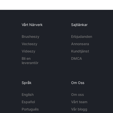
Vårt Närverk
Sajtlänkar
Brusheezy
Erbjudanden
Vecteezy
Annonsera
Videezy
Kundtjänst
Bli en
DMCA
leverantör
Språk
Om Oss
English
Om oss
Español
Vårt team
Português
Vår blogg