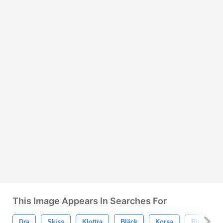
This Image Appears In Searches For
Dra
Skiss
Klottra
Bläck
Korsa
Ritad För