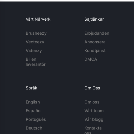
Vårt Närverk
Sajtlänkar
Brusheezy
Erbjudanden
Vecteezy
Annonsera
Videezy
Kundtjänst
Bli en
DMCA
leverantör
Språk
Om Oss
English
Om oss
Español
Vårt team
Português
Vår blogg
Deutsch
Kontakta
oss