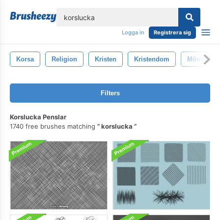
lose
Logga in
Registrera sig
Korsa
Religion
Kristen
Kristendom
Mönster
Filters
Korslucka Penslar
1740 free brushes matching
korslucka