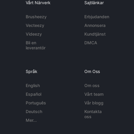
Vårt Närverk
Sajtlänkar
Brusheezy
Erbjudanden
Vecteezy
Annonsera
Videezy
Kundtjänst
Bli en
DMCA
leverantör
Språk
Om Oss
English
Om oss
Español
Vårt team
Português
Vår blogg
Deutsch
Kontakta
oss
Mer...