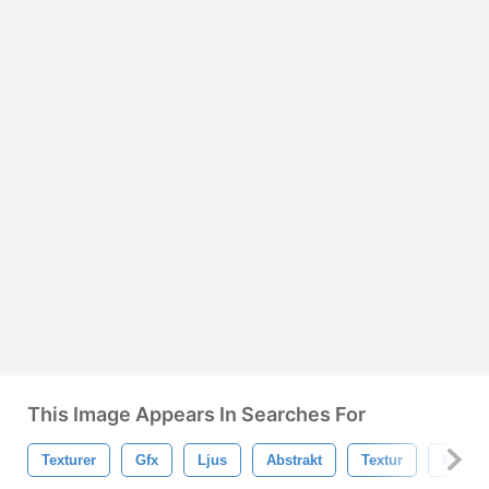
This Image Appears In Searches For
Texturer
Gfx
Ljus
Abstrakt
Textur
Bakgr