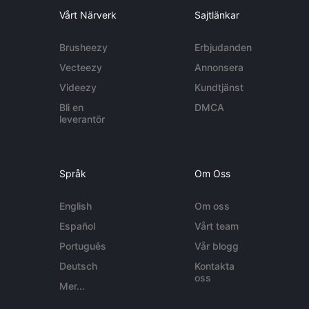
Vårt Närverk
Sajtlänkar
Brusheezy
Erbjudanden
Vecteezy
Annonsera
Videezy
Kundtjänst
Bli en
DMCA
leverantör
Språk
Om Oss
English
Om oss
Español
Vårt team
Português
Vår blogg
Deutsch
Kontakta
oss
Mer...