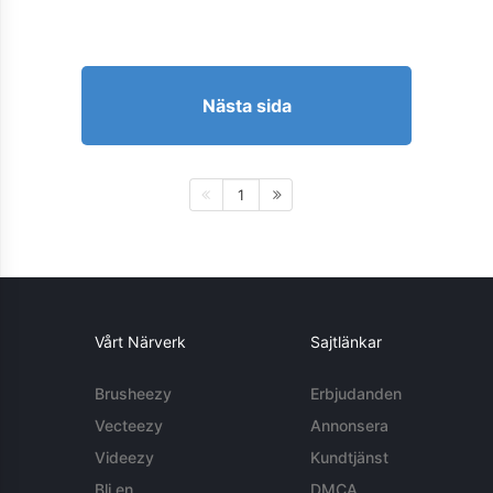
Nästa sida
1
Vårt Närverk
Sajtlänkar
Brusheezy
Erbjudanden
Vecteezy
Annonsera
Videezy
Kundtjänst
Bli en
DMCA