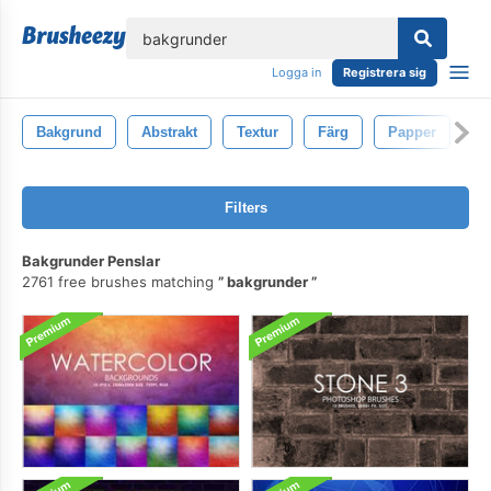
lose
Logga in
Registrera sig
Bakgrund
Abstrakt
Textur
Färg
Papper
Lj
Filters
Bakgrunder Penslar
2761 free brushes matching
bakgrunder