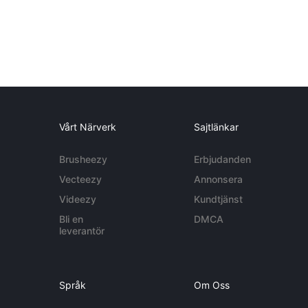
Vårt Närverk
Sajtlänkar
Brusheezy
Erbjudanden
Vecteezy
Annonsera
Videezy
Kundtjänst
Bli en
DMCA
leverantör
Språk
Om Oss