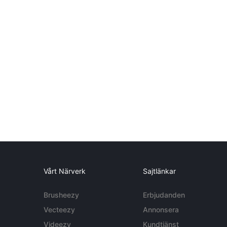
Vårt Närverk
Sajtlänkar
Brusheezy
Erbjudanden
Vecteezy
Annonsera
Videezy
Kundtjänst