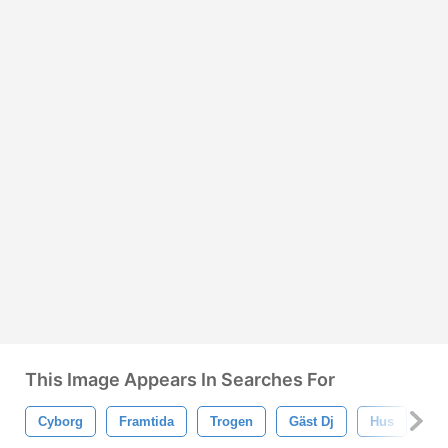
This Image Appears In Searches For
Cyborg
Framtida
Trogen
Gäst Dj
Hus
Ho