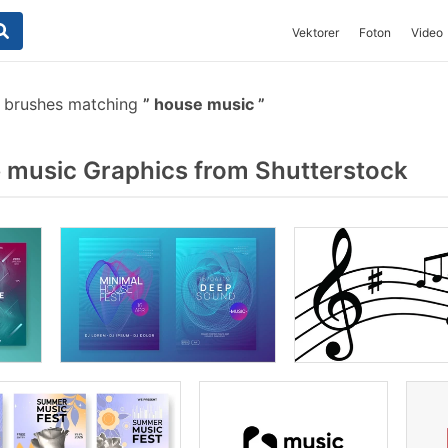
Vektorer
Foton
Video
 brushes matching
house music
music Graphics from Shutterstock