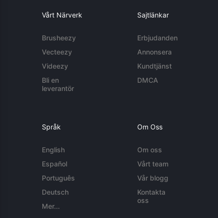
Vårt Närverk
Sajtlänkar
Brusheezy
Erbjudanden
Vecteezy
Annonsera
Videezy
Kundtjänst
Bli en
DMCA
leverantör
Språk
Om Oss
English
Om oss
Español
Vårt team
Português
Vår blogg
Deutsch
Kontakta
oss
Mer...