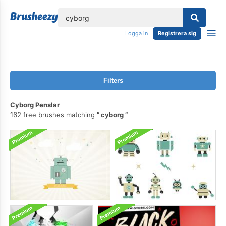
lose
Logga in
Registrera sig
Filters
Cyborg Penslar
162 free brushes matching
cyborg