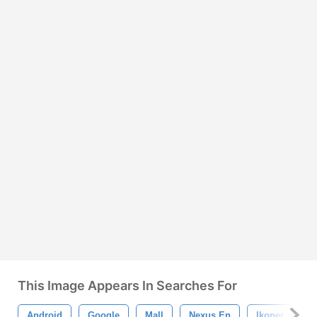
This Image Appears In Searches For
Android
Google
Mall
Nexus En
Ikoner
G