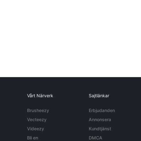
Vårt Närverk
Sajtlänkar
Brusheezy
Erbjudanden
Vecteezy
Annonsera
Videezy
Kundtjänst
Bli en
DMCA