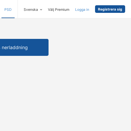
Registrera sig
PSD
Svenska
Välj Premium
Logga in
s nerladdning