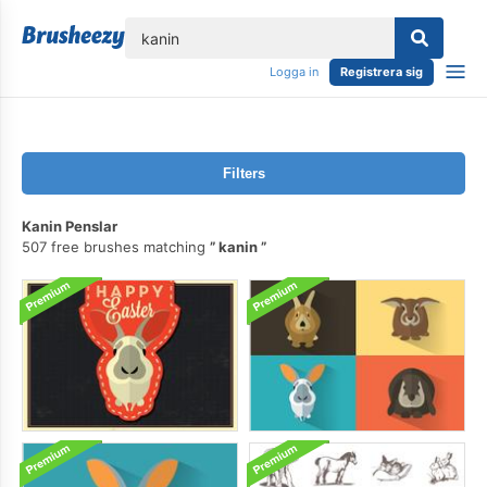
lose
Logga in
Registrera sig
Filters
Kanin Penslar
507 free brushes matching
kanin