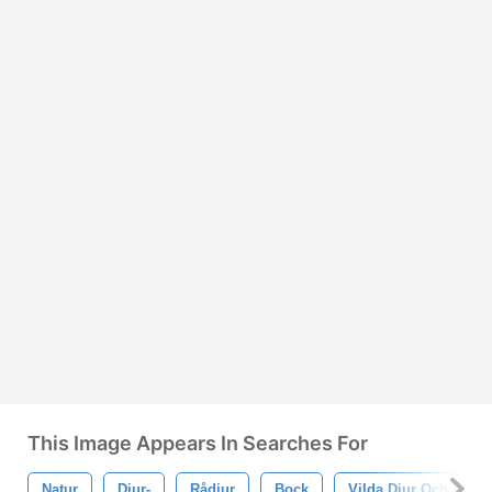
This Image Appears In Searches For
Natur
Djur-
Rådjur
Bock
Vilda Djur Och Växte