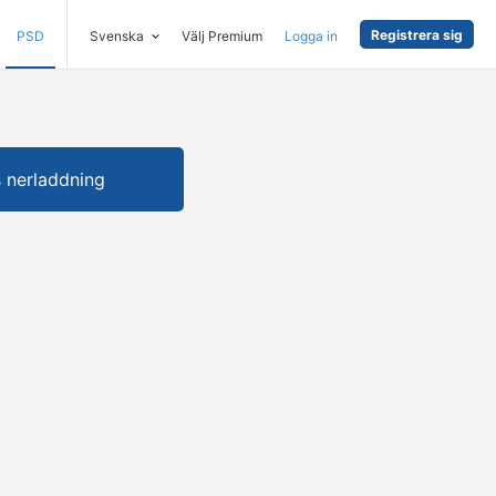
Registrera sig
PSD
Svenska
Välj Premium
Logga in
s nerladdning