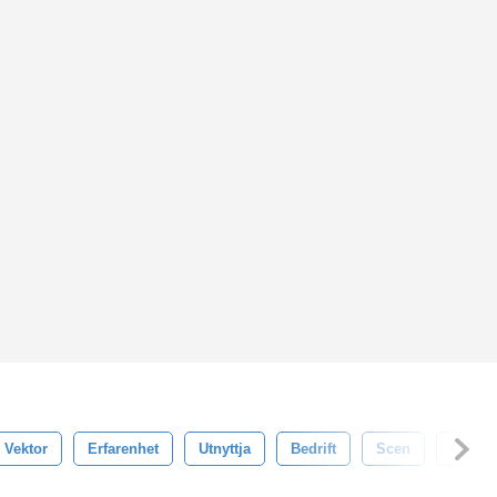
Vektor
Erfarenhet
Utnyttja
Bedrift
Scen
Chans