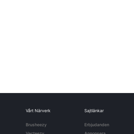
Vårt Närverk
Sajtlänkar
Brusheezy
Erbjudanden
Vecteezy
Annonsera