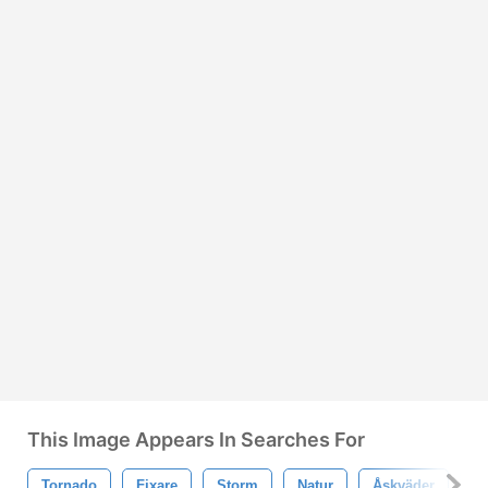
This Image Appears In Searches For
Tornado
Fixare
Storm
Natur
Åskväder
F