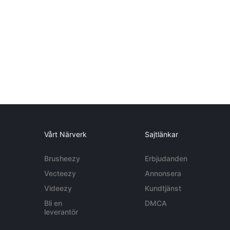
Vårt Närverk
Sajtlänkar
Brusheezy
Erbjudanden
Vecteezy
Annonsera
Videezy
Kundtjänst
Bli en
DMCA
leverantör