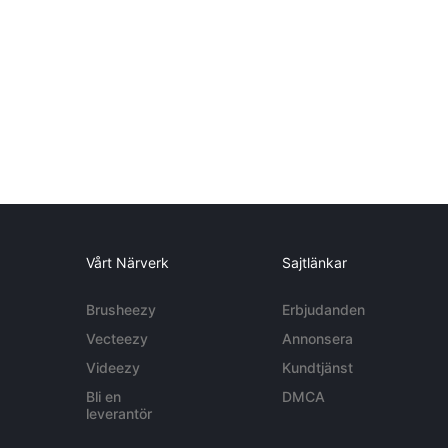
Vårt Närverk
Sajtlänkar
Brusheezy
Erbjudanden
Vecteezy
Annonsera
Videezy
Kundtjänst
Bli en
DMCA
leverantör