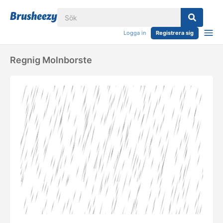
Logga in
Registrera sig
Regnig Molnborste