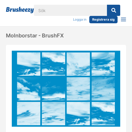
Logga in
Registrera sig
Molnborstar - BrushFX