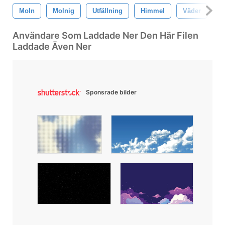
Moln
Molnig
Utfällning
Himmel
Väder
M
Användare Som Laddade Ner Den Här Filen
Laddade Även Ner
Sponsrade bilder