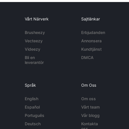
Vårt Närverk
Sajtlänkar
Brusheezy
Erbjudanden
Vecteezy
Annonsera
Videezy
Kundtjänst
Bli en
DMCA
leverantör
Språk
Om Oss
English
Om oss
Español
Vårt team
Português
Vår blogg
Deutsch
Kontakta
oss