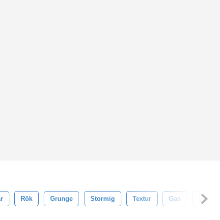
r
Rök
Grunge
Stormig
Textur
Gas
Borsta