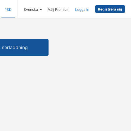
Registrera sig
PSD
Svenska
Välj Premium
Logga in
s nerladdning