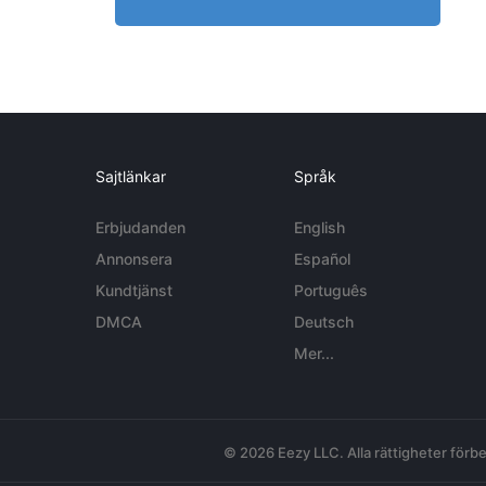
Sajtlänkar
Språk
Erbjudanden
English
Annonsera
Español
Kundtjänst
Português
DMCA
Deutsch
Mer...
© 2026 Eezy LLC. Alla rättigheter förbe