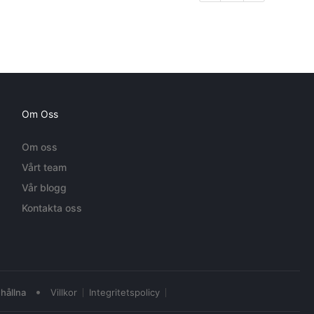
Om Oss
Om oss
Vårt team
Vår blogg
Kontakta oss
•
hållna
Villkor
Integritetspolicy