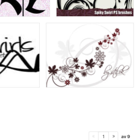
av 9
1