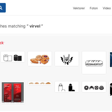
Vektorer
Foton
Video
shes matching
virvel