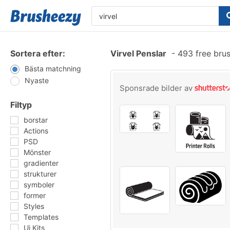
Sortera efter:
Virvel Penslar
-
493 free bru
Bästa matchning
Nyaste
Sponsrade bilder av
Filtyp
borstar
Actions
PSD
Mönster
gradienter
strukturer
symboler
former
Styles
Templates
Ui Kits