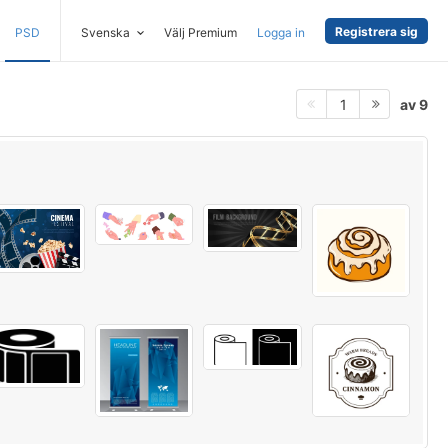
Registrera sig
PSD
Svenska
Välj Premium
Logga in
av 9
1