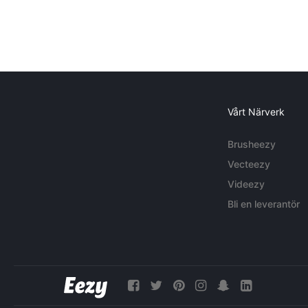
Vårt Närverk
Brusheezy
Vecteezy
Videezy
Bli en leverantör