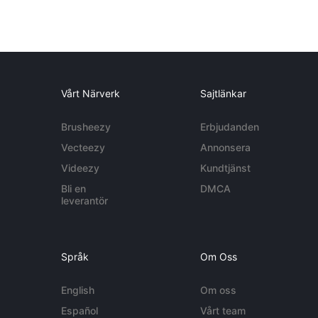
Vårt Närverk
Sajtlänkar
Brusheezy
Erbjudanden
Vecteezy
Annonsera
Videezy
Kundtjänst
Bli en
DMCA
leverantör
Språk
Om Oss
English
Om oss
Español
Vårt team