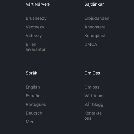
Vårt Närverk
Sajtlänkar
Brusheezy
Erbjudanden
Vecteezy
Annonsera
Videezy
Kundtjänst
Bli en
DMCA
leverantör
Språk
Om Oss
English
Om oss
Español
Vårt team
Português
Vår blogg
Deutsch
Kontakta
oss
Mer...