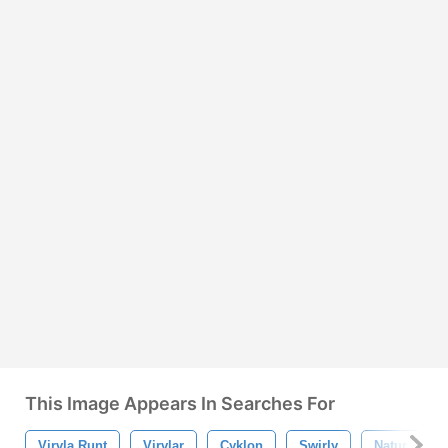
This Image Appears In Searches For
Virvla Runt
Virvlar
Cyklon
Swirly
Natur