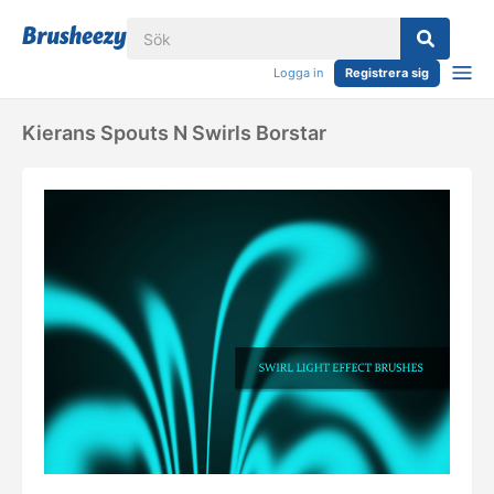
Logga in
Registrera sig
Kierans Spouts N Swirls Borstar