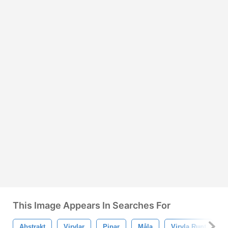
This Image Appears In Searches For
Abstrakt
Virvlar
Pipar
Måla
Virvla Runt
S