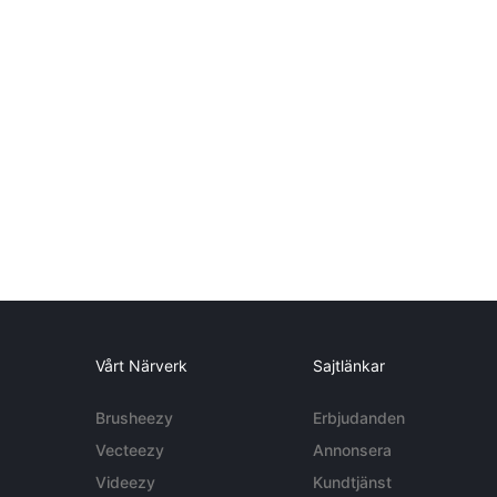
Vårt Närverk
Sajtlänkar
Brusheezy
Erbjudanden
Vecteezy
Annonsera
Videezy
Kundtjänst