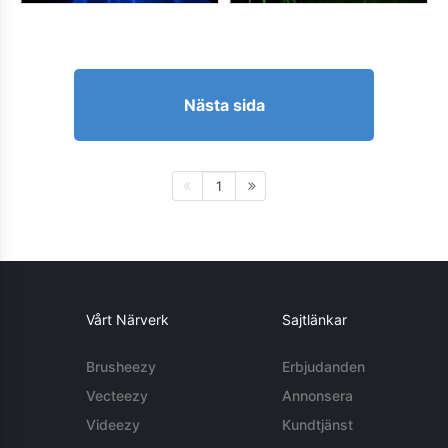
Nästa sida
1
Vårt Närverk
Sajtlänkar
Brusheezy
Erbjudanden
Vecteezy
Annonsera
Videezy
Kundtjänst