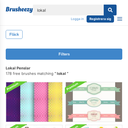
lose
Logga in
Registrera sig
Fläck
Filters
Lokal Penslar
178 free brushes matching
lokal