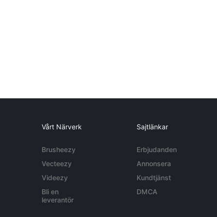
Vårt Närverk
Sajtlänkar
Brusheezy
Erbjudanden
Vecteezy
Annonsera
Videezy
Kundtjänst
Bli en
DMCA
leverantör