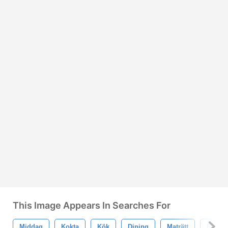
This Image Appears In Searches For
Middag
Kokta
Kök
Dining
Maträtt
Fisk