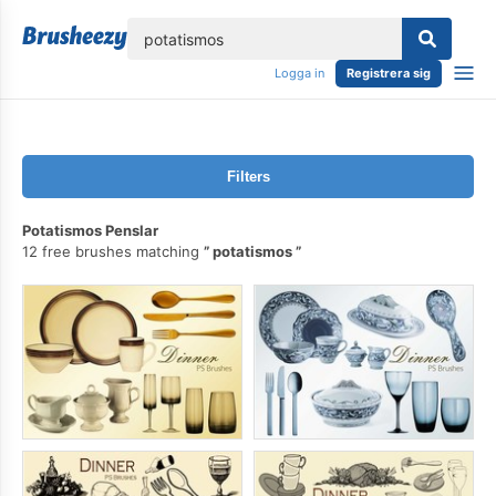
lose
Logga in
Registrera sig
Filters
Potatismos Penslar
12 free brushes matching
potatismos