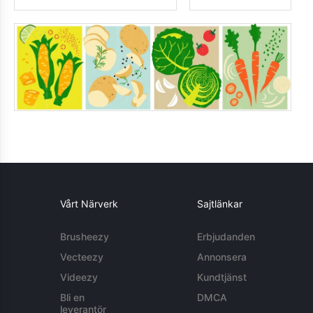
Vårt Närverk
Sajtlänkar
Brusheezy
Erbjudanden
Vecteezy
Annonsera
Videezy
Kundtjänst
Bli en
DMCA
leverantör