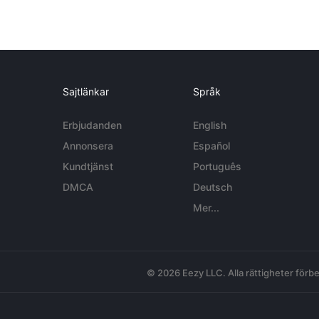
Sajtlänkar
Språk
Erbjudanden
English
Annonsera
Español
Kundtjänst
Português
DMCA
Deutsch
Mer...
© 2026 Eezy LLC. Alla rättigheter förbe