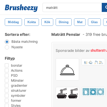
Middag
Kokta
Kök
Dining
Mat
Glas
Sortera efter:
Maträtt Penslar
-
319 free br
Bästa matchning
Nyaste
Sponsrade bilder av
Filtyp
borstar
Actions
PSD
Mönster
gradienter
strukturer
symboler
former
Styles