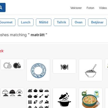
Vektorer
Foton
Video
Gourmet
Lunch
Måltid
Tallrik
Ovan
Betjänar
ushes matching
maträtt