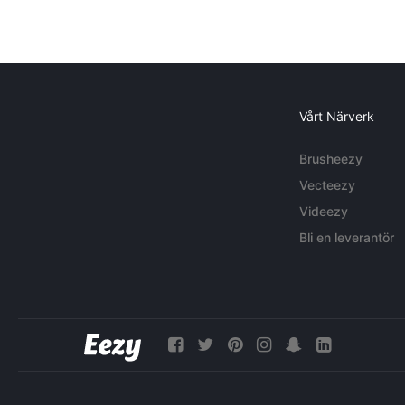
Vårt Närverk
Brusheezy
Vecteezy
Videezy
Bli en leverantör