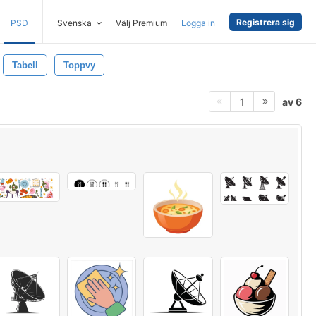
Registrera sig
PSD
Svenska
Välj Premium
Logga in
Tabell
Toppvy
av 6
1