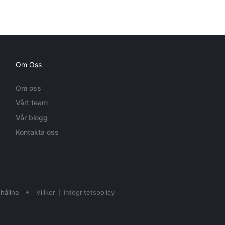
Om Oss
Om oss
Vårt team
Vår blogg
Kontakta oss
•
hållna
Villkor
Integritetspolicy