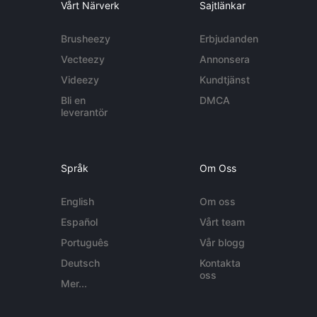
Vårt Närverk
Sajtlänkar
Brusheezy
Erbjudanden
Vecteezy
Annonsera
Videezy
Kundtjänst
Bli en
DMCA
leverantör
Språk
Om Oss
English
Om oss
Español
Vårt team
Português
Vår blogg
Deutsch
Kontakta
oss
Mer...