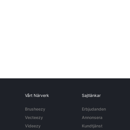
Vårt Närverk
Sajtlänkar
Brusheezy
Erbjudanden
Vecteezy
Annonsera
Videezy
Kundtjänst