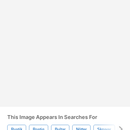
This Image Appears In Searches For
Rustik
Rostig
Bultar
Nötter
Skruvar
Fjäd