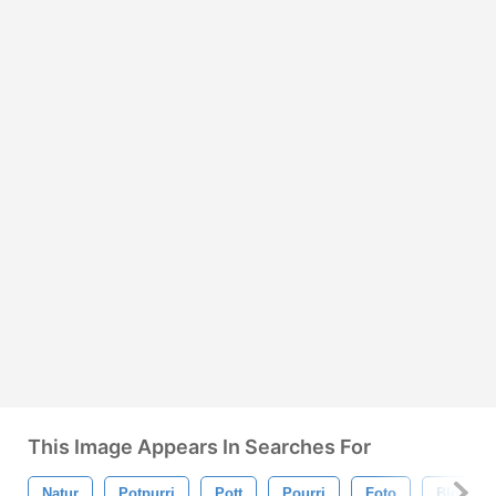
This Image Appears In Searches For
Natur
Potpurri
Pott
Pourri
Foto
Blommo