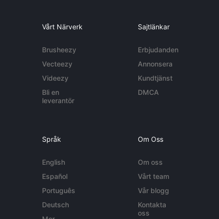
Vårt Närverk
Sajtlänkar
Brusheezy
Erbjudanden
Vecteezy
Annonsera
Videezy
Kundtjänst
Bli en
DMCA
leverantör
Språk
Om Oss
English
Om oss
Español
Vårt team
Português
Vår blogg
Deutsch
Kontakta
oss
Mer...