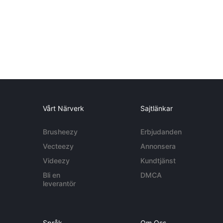
Vårt Närverk
Sajtlänkar
Brusheezy
Erbjudanden
Vecteezy
Annonsera
Videezy
Kundtjänst
Bli en
DMCA
leverantör
Språk
Om Oss