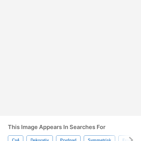
This Image Appears In Searches For
Cs4
Dekorativ
Prydnad
Symmetrisk
Frodas