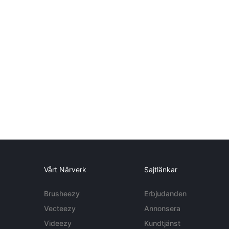
Vårt Närverk
Sajtlänkar
Brusheezy
Erbjudanden
Vecteezy
Annonsera
Videezy
Kundtjänst