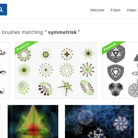
Vektorer
Foton
Video
e brushes matching
symmetrisk