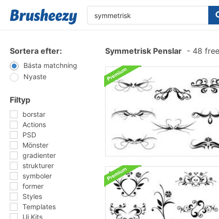
Sortera efter:
Symmetrisk Penslar
-
48 fre
Bästa matchning
Nyaste
Filtyp
borstar
Actions
PSD
Mönster
gradienter
strukturer
symboler
former
Styles
Templates
Ui Kits