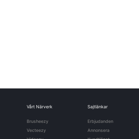
Vårt Närverk
Sajtlänkar
Brusheezy
Erbjudanden
Vecteezy
Annonsera