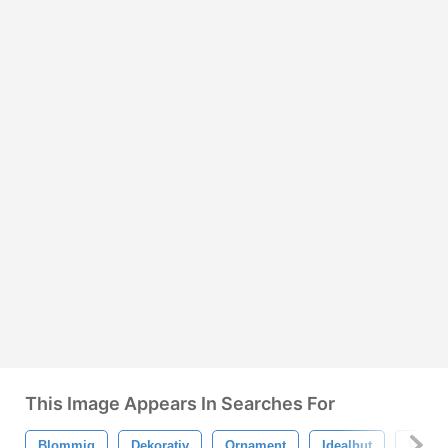
This Image Appears In Searches For
Blommig
Dekorativ
Ornament
Idealhut
Virvla