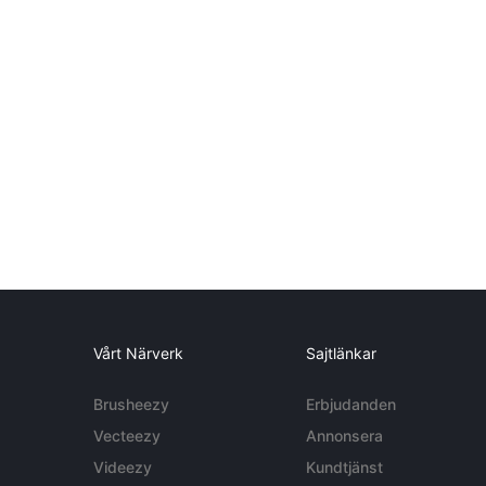
Vårt Närverk
Sajtlänkar
Brusheezy
Erbjudanden
Vecteezy
Annonsera
Videezy
Kundtjänst