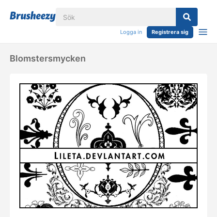
Logga in
Registrera sig
Blomstersmycken